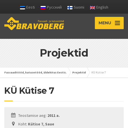
Eesti
Русский
Suomi
English
MENU
Projektid
Fassaaditööd, katusetööd, üldehitus Eestis.
Projektid
KÜ Kütise 7
KÜ Kütise 7
Teostamise aeg:
2011 a.
Кoht:
Kütise 7, Saue